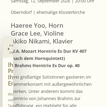
Samstag, 12. September 2026 | 20:00 Uhr
Oberndorf | ehemalige Klosterkirche
Haeree Yoo, Horn
Grace Lee, Violine
Akiko Nikami, Klavier
KD CONSENT · PRIVACY
W.A. Mozart Horntrio Es Dur KV 407
CONTROL
(nach dem Hornquintett)
Ihre
J. Brahms Horntrio Es Dur op. 40
Privatsphäre.
Ihre
Drei großartige Solistinnen gastieren im
Entscheidung.
Kammerkonzert mit außergewöhnlichen
Werken. Unter anderem kommt das
Wir verwenden
Horntrio von Johannes Brahms zur
notwendige
Aufführung, ein Highlight für alle
Technologien und – nur