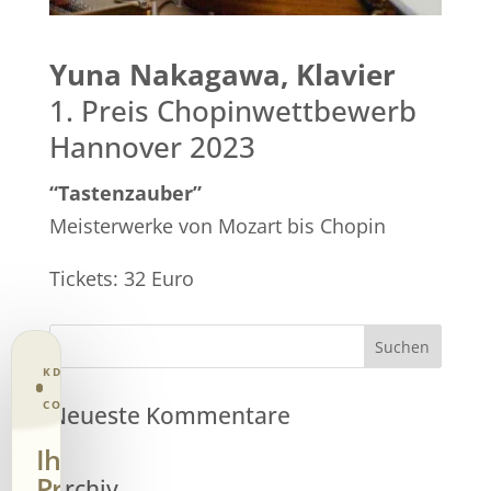
Yuna Nakagawa, Klavier
1. Preis Chopinwettbewerb
Hannover 2023
“Tastenzauber”
Meisterwerke von Mozart bis Chopin
Tickets: 32 Euro
KD CONSENT · PRIVACY
CONTROL
Neueste Kommentare
Ihre
Privatsphäre.
Archiv