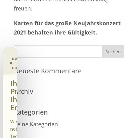
freuen.
Karten für das große Neujahrskonzert
2021 behalten ihre Gültigkeit.
KD CONSENT · PRIVACY
CONTROL
Neueste Kommentare
Ihre
Privatsphäre.
Archiv
Ihre
Entscheidung.
Kategorien
Wir verwenden
Keine Kategorien
notwendige
Technologien und – nur