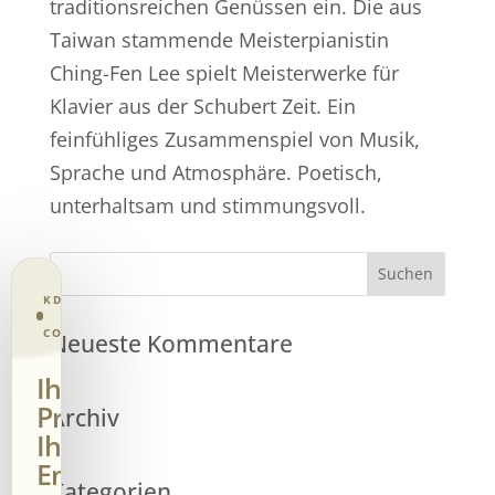
traditionsreichen Genüssen ein. Die aus
Taiwan stammende Meisterpianistin
Ching-Fen Lee spielt Meisterwerke für
Klavier aus der Schubert Zeit. Ein
feinfühliges Zusammenspiel von Musik,
Sprache und Atmosphäre. Poetisch,
unterhaltsam und stimmungsvoll.
KD CONSENT · PRIVACY
CONTROL
Neueste Kommentare
Ihre
Privatsphäre.
Archiv
Ihre
Entscheidung.
Kategorien