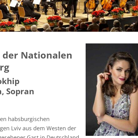
 der Nationalen
rg
okhip
a, Sopran
gen habsburgischen
gen Lviv aus dem Westen der
 gesehener Gast in Deutschland.