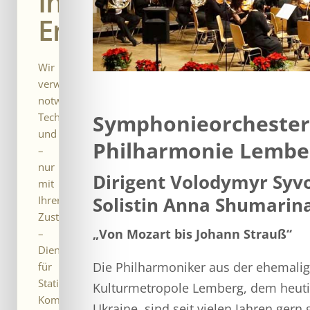
Ihre
Entscheidung.
Wir
verwenden
notwendige
Symphonieorchester
Technologien
und
Philharmonie Lembe
–
nur
Dirigent Volodymyr Syv
mit
Solistin Anna Shumarin
Ihrer
Zustimmung
„Von Mozart bis Johann Strauß“
–
Dienste
Die Philharmoniker aus der ehemali
für
Statistik,
Kulturmetropole Lemberg, dem heuti
Komfort
Ukraine, sind seit vielen Jahren gern