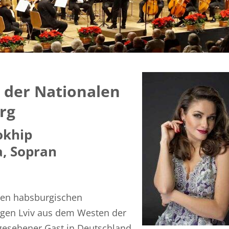
 der Nationalen
rg
okhip
a, Sopran
gen habsburgischen
gen Lviv aus dem Westen der
 gesehener Gast in Deutschland.