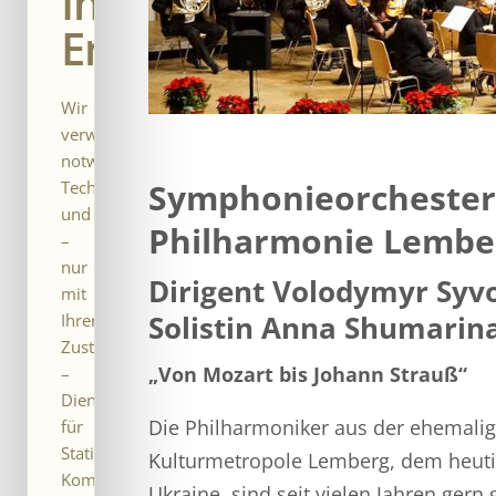
Ihre
Entscheidung.
Wir
verwenden
notwendige
Symphonieorchester
Technologien
und
Philharmonie Lembe
–
nur
Dirigent Volodymyr Syv
mit
Solistin Anna Shumarin
Ihrer
Zustimmung
„Von Mozart bis Johann Strauß“
–
Dienste
Die Philharmoniker aus der ehemali
für
Statistik,
Kulturmetropole Lemberg, dem heuti
Komfort
Ukraine, sind seit vielen Jahren gern